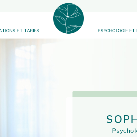
Sophie
Plumey
TIONS ET TARIFS
PSYCHOLOGIE ET 
–
Psychologue
&
kinésiologue
SOPH
Psychol