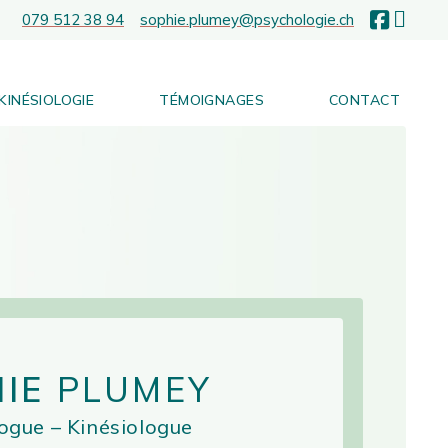
Facebo
079 512 38 94
sophie.plumey@psychologie.ch
KINÉSIOLOGIE
TÉMOIGNAGES
CONTACT
IE
PLUMEY
ogue – Kinésiologue