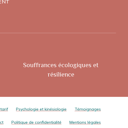
ENT
Souffrances écologiques et
résilience
tarif
Psychologie et kinésiologie
Témoignages
ct
Politique de confidentialité
Mentions légales