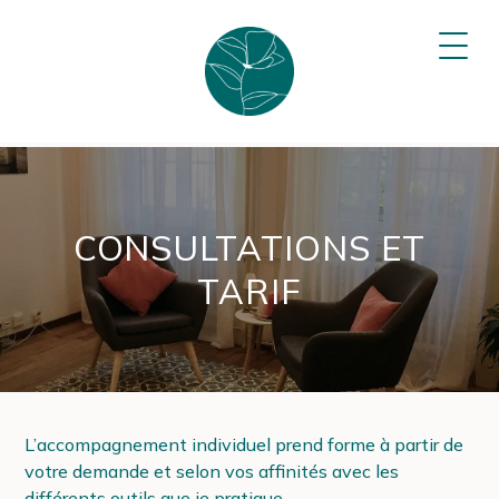
Sophie
OUVR
LE
Plumey
MEN
–
Psychologue
&
kinésiologue
CONSULTATIONS ET
TARIF
L’accompagnement individuel prend forme à partir de
votre demande et selon vos affinités avec les
différents outils que je pratique.