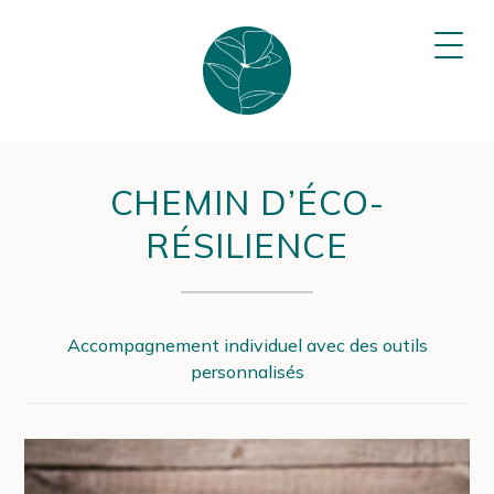
Sophie
OUVR
LE
Plumey
MEN
–
Psychologue
&
kinésiologue
CHEMIN D’ÉCO-
RÉSILIENCE
Accompagnement individuel avec des outils
personnalisés